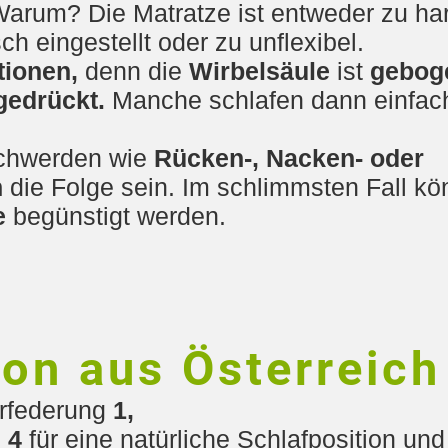
Warum? Die Matratze ist entweder zu ha
ch eingestellt oder zu unflexibel.
tionen,
denn die
Wirbelsäule
ist
gebog
edrückt.
Manche schlafen dann einfac
schwerden wie
Rücken-,
Nacken- oder
n
die Folge sein. Im schlimmsten Fall k
e
begünstigt werden.
ion aus Österreich
erfederung
1,
n
4
für eine natürliche Schlafposition und