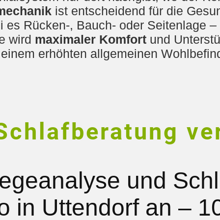
mechanik
ist entscheidend für die Gesund
ei es Rücken-, Bauch- oder Seitenlage –
te wird
maximaler Komfort
und Unterstü
einem erhöhten allgemeinen Wohlbefind
Schlafberatung ve
Liegeanalyse und Schl
 in Uttendorf an – 10