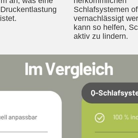
rm an, was eine
herkömmlichen
 Druckentlastung
Schlafsystemen of
stet.
vernachlässigt we
kann so helfen, S
aktiv zu lindern.