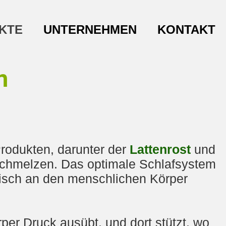
KTE
UNTERNEHMEN
KONTAKT
n
rodukten, darunter der
Lattenrost
und
schmelzen. Das optimale Schlafsystem
tisch an den menschlichen Körper
per Druck ausübt, und dort stützt, wo