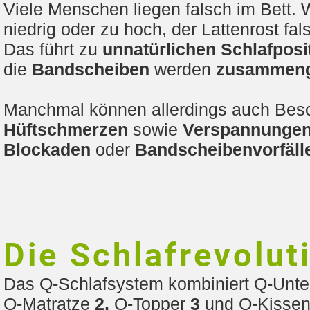
Viele Menschen liegen falsch im Bett. 
niedrig oder zu hoch, der Lattenrost fals
Das führt zu
unnatürlichen Schlafposi
die
Bandscheiben
werden
zusammeng
Manchmal können allerdings auch Be
Hüftschmerzen
sowie
Verspannunge
Blockaden
oder
Bandscheibenvorfäll
Die Schlafrevolut
Das Q-Schlafsystem kombiniert Q-Unt
Q-Matratze
2,
Q-Topper
3
und Q-Kisse